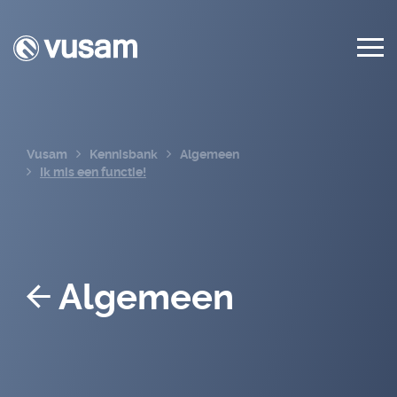
Vusam
Kennisbank
Algemeen
Ik mis een functie!
Algemeen