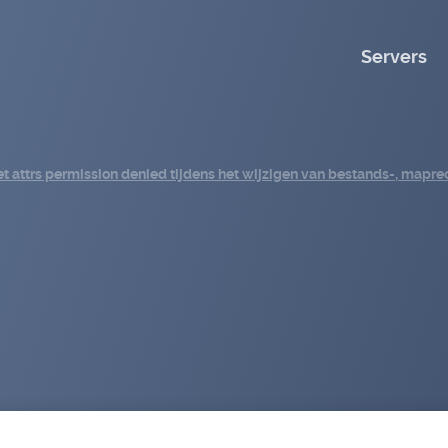
Servers
et attrs permission denied tijdens het wijzigen van bestands-, mapre