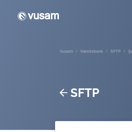
Vusam
Kennisbank
SFTP
S
SFTP