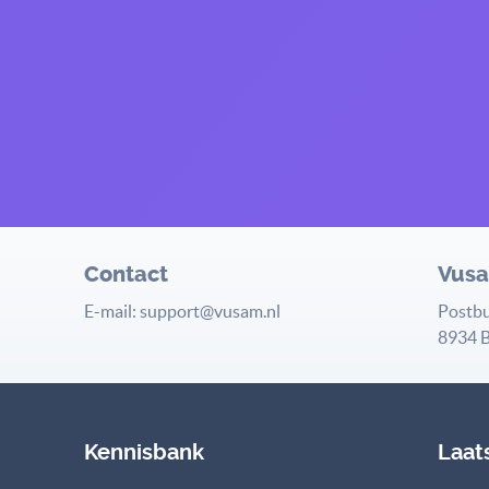
Contact
Vus
E-mail: support@vusam.nl
Postb
8934 B
Kennisbank
Laat