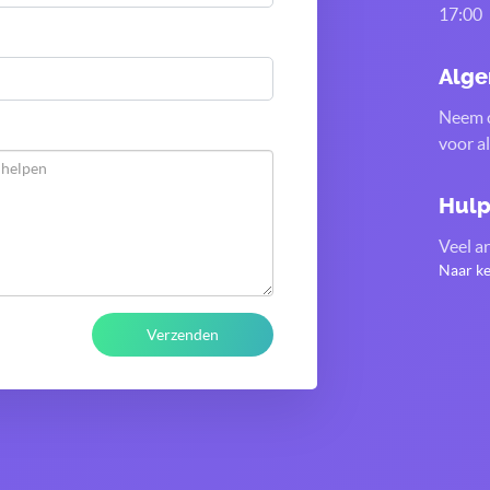
17:00
Alge
Neem c
voor a
Hulp
Veel ar
Naar k
Verzenden