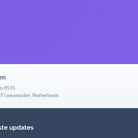
am
us 8515
T Leeuwarden, Netherlands
ste updates