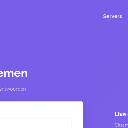
Servers
nemen
 beantwoorden
Live
Chat m